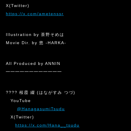
X(Twitter)
https://x.com/ametenssr
Illustration by 茶野そめは
Movie Dir. by 悠 -HARKA-
All Produced by ANNIN
━━━━━━━━━━━━
???? 桜霞 綴 (はながすみ つづ)
YouTube
@HanagasumiTsudu
X(Twitter)
https://x.com/Hana__tsudu