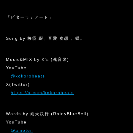
「ビターラテアート」
Song by 桜霞 綴、音愛 奏想 、蝶。
Music&MIX by K’s (魂音泉)
YouTube
@kokorobeats
X(Twitter)
https://x.com/kokorobeats
Words by 雨天決行 (RainyBlueBell)
YouTube
@ameten