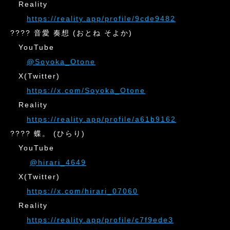
Reality
https://reality.app/profile/9cde9482
???? 音愛 奏想 (おとね そよか)
YouTube
@Soyoka_Otone
X(Twitter)
https://x.com/Soyoka_Otone
Reality
https://reality.app/profile/a61b9162
???? 蝶。 (ひらり)
YouTube
@hirari_4649
X(Twitter)
https://x.com/hirari_07060
Reality
https://reality.app/profile/c7f9ede3